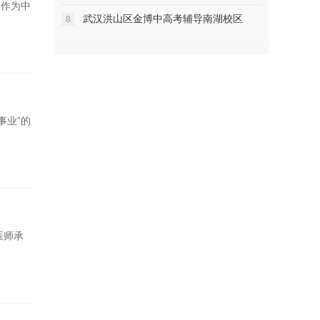
医作为中
武汉洪山区金博中高考辅导南湖校区
8
事业”的
医师承