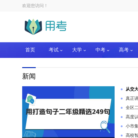
欢迎您访问！
首页
考试
大学
中考
高考
新闻
从交大
全区
高度认
小市集
高校智