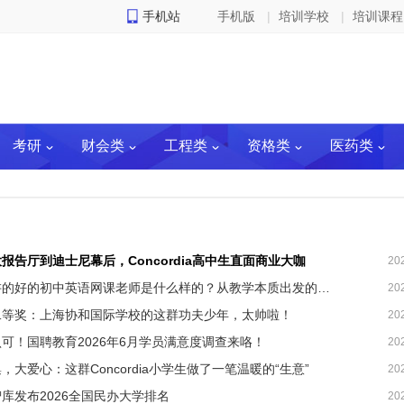
手机站
手机版
|
培训学校
|
培训课程
考研
财会类
工程类
资格类
医药类
报告厅到迪士尼幕后，Concordia高中生直面商业大咖
20
真正讲的好的初中英语网课老师是什么样的？从教学本质出发的深度拆解
20
二等奖：上海协和国际学校的这群功夫少年，太帅啦！
20
可！国聘教育2026年6月学员满意度调查来咯！
20
，大爱心：这群Concordia小学生做了一笔温暖的“生意”
20
库发布2026全国民办大学排名
20